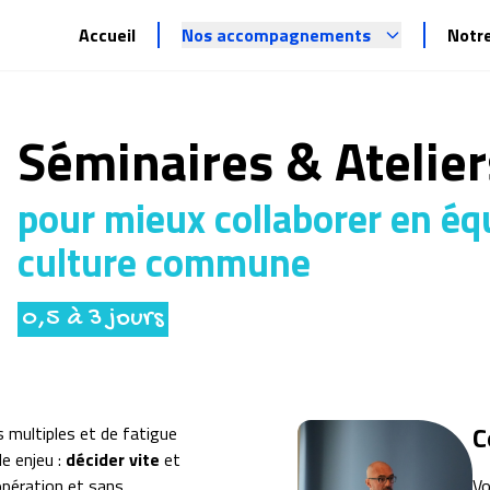
Accueil
Nos accompagnements
Notr
Séminaires & Atelier
pour mieux collaborer en éq
culture commune
0,5 à 3 jours
C
 multiples et de fatigue
e enjeu :
décider vite
et
opération et sans
Vo