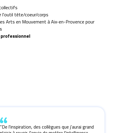
ollectifs
l'outil tête/coeur/corps​
e des Arts en Mouvement à Aix-en-Provence pour
​
 professionnel​
"De l'inspiration, des collègues que j'aurai grand
plaisir à revoir, l'envie de mettre l'intelligence